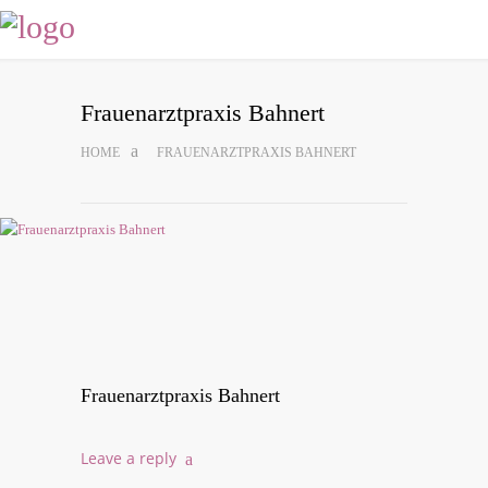
Frau­en­arzt­pra­xis Bahnert
HOME
FRAU­EN­ARZT­PRA­XIS BAHNERT
Frau­en­arzt­pra­xis Bahnert
Lea­ve a reply