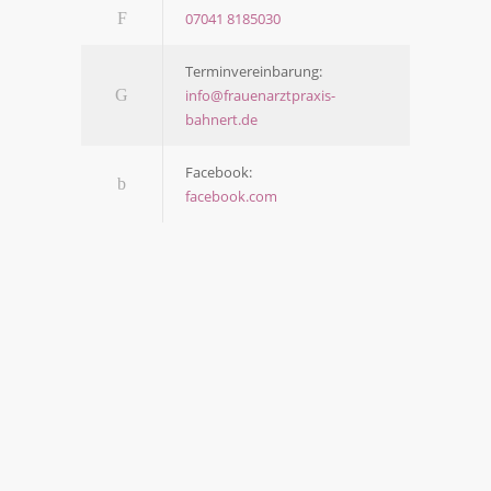
07041 8185030
Ter­min­ver­ein­ba­rung:
info@frauenarztpraxis-
bahnert.de
Face­book:
facebook.com