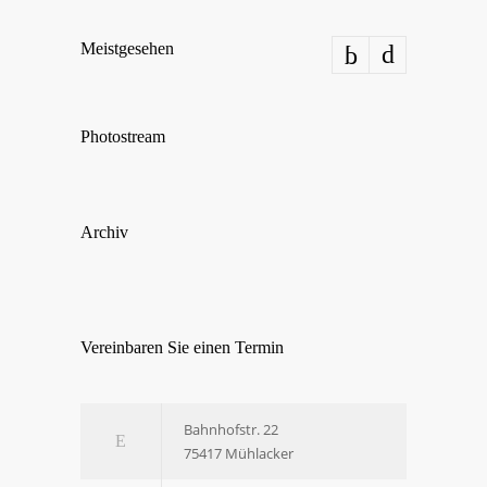
Meist­ge­se­hen
Pho­tostream
Archiv
Ver­ein­ba­ren Sie einen Termin
Bahn­hofstr. 22
75417 Mühl­acker