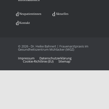
Neu­pa­ti­en­tin­nen
Aktu­el­les
Kon­takt
© 2026 - Dr. Heike Bahnert | Frauenarztpraxis im
Gesundheitszentrum Mühlacker (MGZ)
Impres­sum
Daten­schutz­er­klä­rung
Coo­kie-Rich­t­­li­­nie (EU)
Site­map