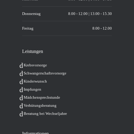
Donnerstag
8.00 - 12.00 | 13.00 - 15.30
Freitag
8.00 - 12.00
Leis­tun­gen
Krebs­vor­sor­ge
Schwan­ger­schafts­vor­sor­ge
Kin­der­wunsch
Imp­fun­gen
Mäd­chen­sprech­stun­de
Ver­hü­tungs­be­ra­tung
Bera­tung bei Wechseljahre
Infor­ma­tio­nen