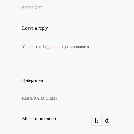
BYTEFIGHT
Lea­ve a reply
You must be
log­ged in
to post a comment.
Kate­go­rien
KEI­NE KATEGORIEN
Meist­kom­men­tiert