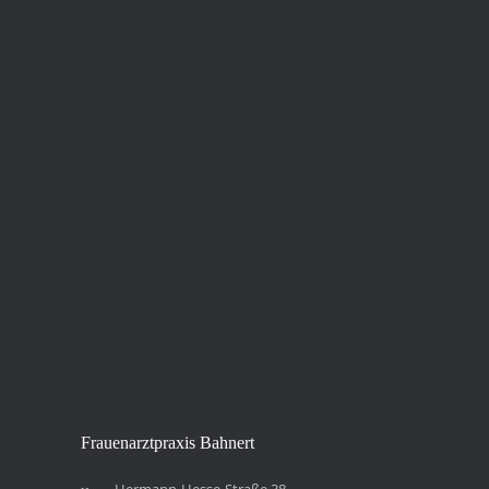
Frau­en­arzt­pra­xis Bahnert