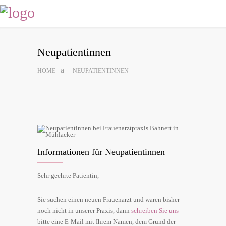
Neu­pa­ti­en­tin­nen
HOME
NEU­PA­TI­EN­TIN­NEN
Infor­ma­tio­nen für Neupatientinnen
Sehr geehr­te Pati­en­tin,
Sie suchen einen neu­en Frau­en­arzt und waren bis­her
noch nicht in unse­rer Pra­xis, dann
schrei­ben Sie uns
bit­te eine E‑Mail mit Ihrem Namen, dem Grund der