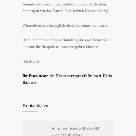
Neu­auf­nah­me und Ihrer Tele­fon­num­mer.
Außer­dem
benö­ti­gen wir das Datum Ihrer letz­ten Krebsvorsorge.
Wir mel­den uns bezüg­lich eines Ter­mi­nes bei Ihnen.
Bit­te haben Sie dafür Ver­ständ­nis, dass wir kei­ne Akut­
ter­mi­ne für Neu­pa­ti­en­tin­nen ver­ge­ben kön­nen.
Herz­lichst
Ihr Pra­xis­team der Frau­en­arzt­pra­xis Dr. med. Hei­ke
Bahnert
Kon­takt­da­ten
Her­mann-Hes­se-Stra­ße 38
75417 Mühl­acker