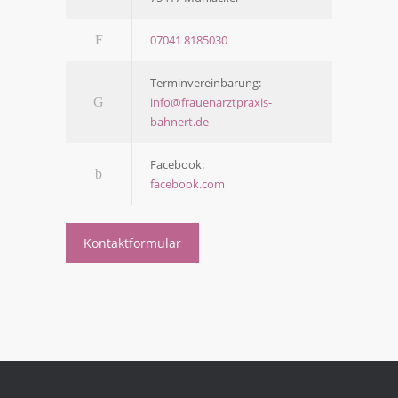
07041 8185030
Ter­min­ver­ein­ba­rung:
info@frauenarztpraxis-
bahnert.de
Face­book:
facebook.com
Kon­takt­for­mu­lar