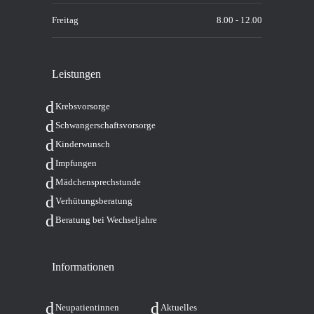
Freitag
8.00 - 12.00
Leis­tun­gen
Krebs­vor­sor­ge
Schwan­ger­schafts­vor­sor­ge
Kin­der­wunsch
Imp­fun­gen
Mäd­chen­sprech­stun­de
Ver­hü­tungs­be­ra­tung
Bera­tung bei Wechseljahre
Infor­ma­tio­nen
Neu­pa­ti­en­tin­nen
Aktu­el­les