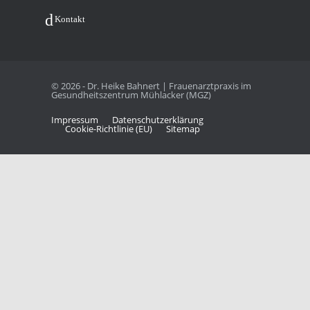
Kon­takt
© 2026 - Dr. Heike Bahnert | Frauenarztpraxis im
Gesundheitszentrum Mühlacker (MGZ)
Impres­sum
Daten­schutz­er­klä­rung
Coo­kie-Rich­t­­li­­nie (EU)
Site­map