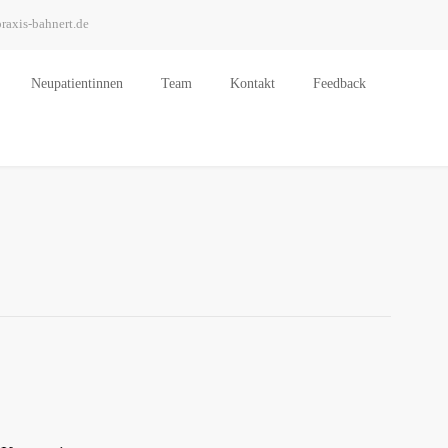
raxis-bahnert.de
Neu­pa­ti­en­tin­nen
Team
Kon­takt
Feed­back