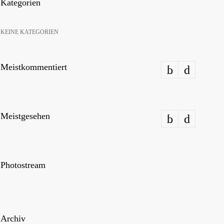
Kate­go­rien
KEI­NE KATEGORIEN
Meist­kom­men­tiert
Meist­ge­se­hen
Pho­tostream
Archiv