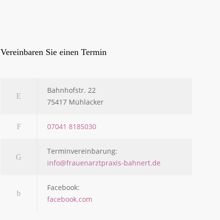
Ver­ein­ba­ren Sie einen Termin
Bahn­hofstr. 22
75417 Mühl­acker
07041 8185030
Ter­min­ver­ein­ba­rung:
info@frauenarztpraxis-bahnert.de
Face­book:
facebook.com