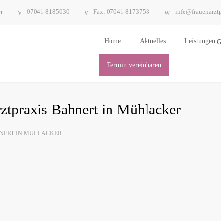
er
07041 8185030
Fax: 07041 8173758
info@frauenarztp
Home
Aktu­el­les
Leis­tun­gen
Ter­min vereinbaren
arzt­pra­xis Bah­nert in Mühlacker
AH­NERT IN MÜHLACKER