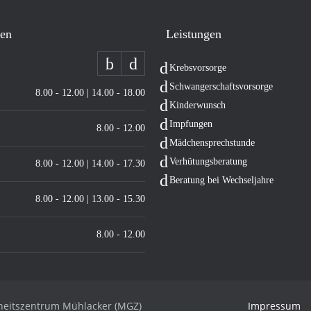
ten
Leis­tun­gen
Krebs­vor­sor­ge
Schwan­ger­schafts­vor­sor­ge
8.00 - 12.00 | 14.00 - 18.00
Kin­der­wunsch
Imp­fun­gen
8.00 - 12.00
Mäd­chen­sprech­stun­de
Ver­hü­tungs­be­ra­tung
8.00 - 12.00 | 14.00 - 17.30
Bera­tung bei Wechseljahre
8.00 - 12.00 | 13.00 - 15.30
8.00 - 12.00
dheitszentrum Mühlacker (MGZ)
Impres­sum