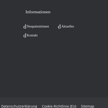
Infor­ma­tio­nen
Neu­pa­ti­en­tin­nen
Aktu­el­les
Kon­takt
Daten­schutz­er­klä­rung
Coo­kie-Rich­t­­li­­nie (EU)
Site­map