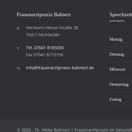
Frau­en­arzt­pra­xis Bahnert
Sprech­zei­
Hermann-Hesse-Straße 38
75417 Mühlacker
Montag
Tel. 07041 8185030
Fax 07041 8173758
Dienstag
info@frauenarztpraxis-bahnert.de
Mittwoch
Donnerstag
Freitag
© 2026 - Dr. Heike Bahnert | Frauenarztpraxis im Gesun