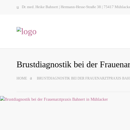
Dr. med. Heike Bahnert | Hermann-Hesse-Straße 38 | 75417 Mühlack
Brust­dia­gnos­tik bei der Frau­en­
HOME
BRUST­DIA­GNOS­TIK BEI DER FRAU­EN­ARZT­PRA­XIS B