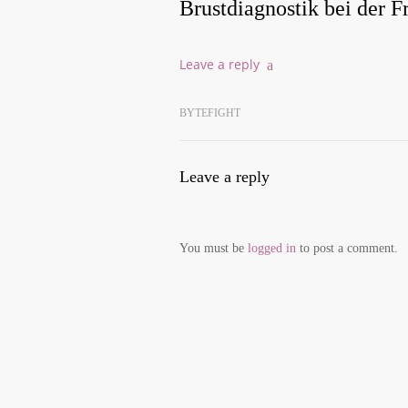
Brust­dia­gnos­tik bei der F
Lea­ve a reply
BYTEFIGHT
Lea­ve a reply
You must be
log­ged in
to post a comment.