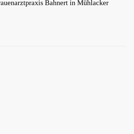
rau­en­arzt­pra­xis Bah­nert in Mühlacker