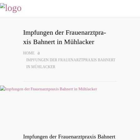
Imp­fun­gen der Frau­en­arzt­pra­
xis Bah­nert in Mühlacker
HOME
IMP­FUN­GEN DER FRAU­EN­ARZT­PRA­XIS BAH­NERT
IN MÜHLACKER
Imp­fun­gen der Frau­en­arzt­pra­xis Bah­nert