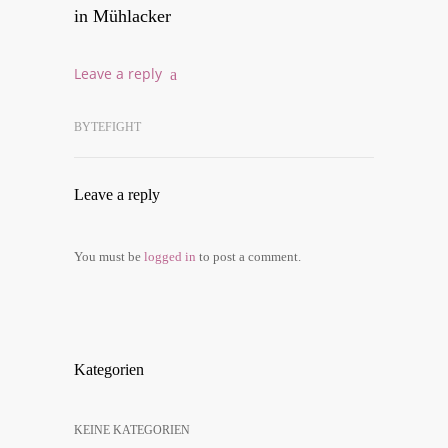
in Mühlacker
Lea­ve a reply
BYTEFIGHT
Lea­ve a reply
You must be
log­ged in
to post a comment.
Kate­go­rien
KEI­NE KATEGORIEN