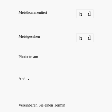
Meist­kom­men­tiert
Meist­ge­se­hen
Pho­tostream
Archiv
Ver­ein­ba­ren Sie einen Termin