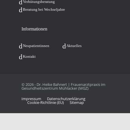
Ver­hü­tungs­be­ra­tung
Bera­tung bei Wechseljahre
Infor­ma­tio­nen
Neu­pa­ti­en­tin­nen
Aktu­el­les
Kon­takt
© 2026 - Dr. Heike Bahnert | Frauenarztpraxis im
Gesundheitszentrum Mühlacker (MGZ)
Impres­sum
Daten­schutz­er­klä­rung
Coo­kie-Rich­t­­li­­nie (EU)
Site­map