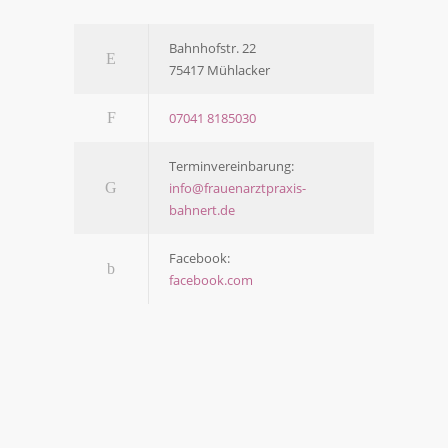
Bahn­hofstr. 22
75417 Mühl­acker
07041 8185030
Ter­min­ver­ein­ba­rung:
info@frauenarztpraxis-
bahnert.de
Face­book:
facebook.com