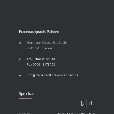
Frau­en­arzt­pra­xis Bahnert
Hermann-Hesse-Straße 38
75417 Mühlacker
Tel. 07041 8185030
Fax 07041 8173758
info@frauenarztpraxis-bahnert.de
Sprech­zei­ten
Montag
8.00 - 12.00 | 14.00 - 18.00