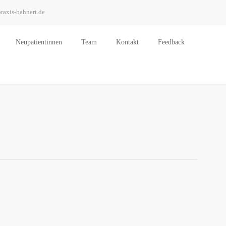
raxis-bahnert.de
Neu­pa­ti­en­tin­nen
Team
Kon­takt
Feed­back