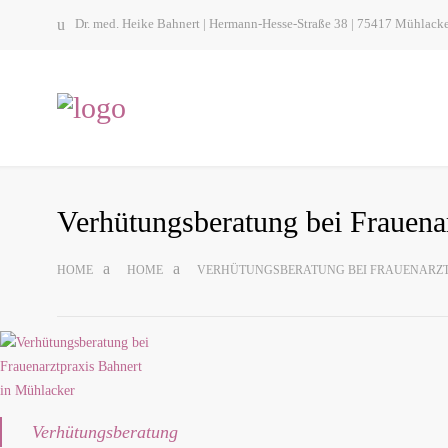
Dr. med. Heike Bahnert | Hermann-Hesse-Straße 38 | 75417 Mühlack
Ver­hü­tungs­be­ra­tung bei Frau­en
HOME
HOME
VER­HÜ­TUNGS­BE­RA­TUNG BEI FRAU­EN­AR
Ver­hü­tungs­be­ra­tung