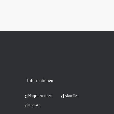
Infor­ma­tio­nen
Neu­pa­ti­en­tin­nen
Aktu­el­les
Kon­takt