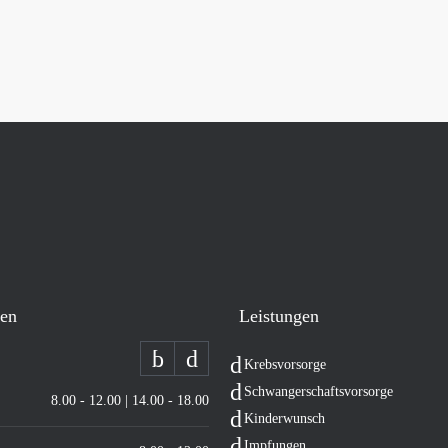
ten
Leis­tun­gen
Krebs­vor­sor­ge
Schwan­ger­schafts­vor­sor­ge
8.00 - 12.00 | 14.00 - 18.00
Kin­der­wunsch
Imp­fun­gen