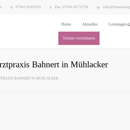
er
07041 8185030
Fax: 07041 8173758
info@frauenarztp
Home
Aktu­el­les
Leis­tun­gen
Ter­min vereinbaren
­arzt­pra­xis Bah­nert in Mühlacker
ZT­PRA­XIS BAH­NERT IN MÜHLACKER