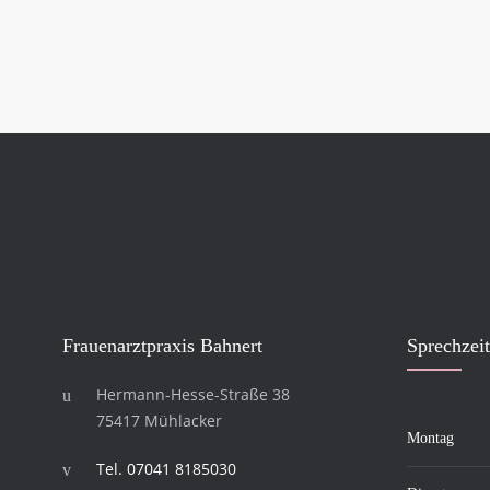
Frau­en­arzt­pra­xis Bahnert
Sprech­zei­
Hermann-Hesse-Straße 38
75417 Mühlacker
Montag
Tel. 07041 8185030