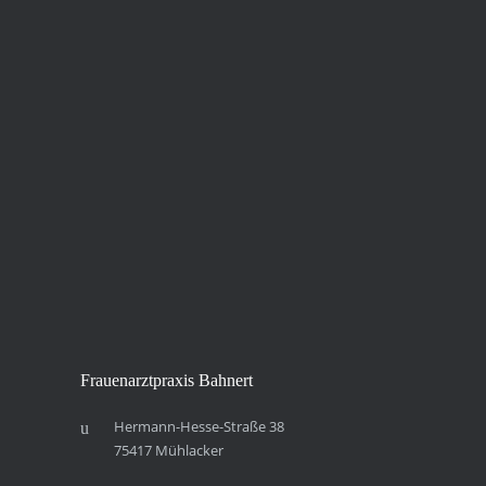
Frau­en­arzt­pra­xis Bahnert
Hermann-Hesse-Straße 38
75417 Mühlacker