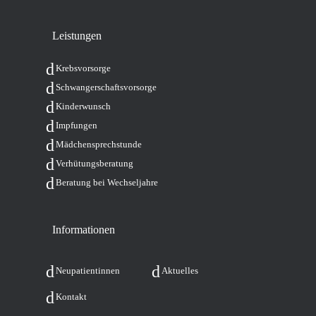
Leis­tun­gen
Krebs­vor­sor­ge
Schwan­ger­schafts­vor­sor­ge
Kin­der­wunsch
Imp­fun­gen
Mäd­chen­sprech­stun­de
Ver­hü­tungs­be­ra­tung
Bera­tung bei Wechseljahre
Infor­ma­tio­nen
Neu­pa­ti­en­tin­nen
Aktu­el­les
Kon­takt