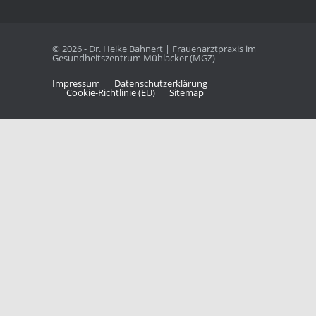
© 2026 - Dr. Heike Bahnert | Frauenarztpraxis im
Gesundheitszentrum Mühlacker (MGZ)
Impres­sum
Daten­schutz­er­klä­rung
Coo­kie-Rich­t­­li­­nie (EU)
Site­map