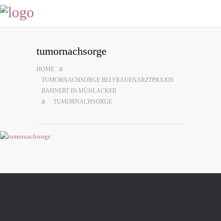
tumor­nach­sor­ge
HOME
TUMORNACHSORGE BEI FRAUENARZTPRAXIS
BAHNERT IN MÜHLACKER
TUMOR­NACH­SOR­GE